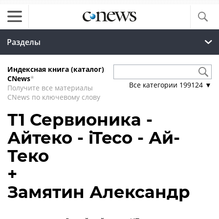
Разделы
Индексная книга (каталог)
CNews
*
Все категории
199124
▼
Получите все материалы
CNews по ключевому слову
Т1 Сервионика -
Айтеко - iTeco - Ай-
Теко
+
Замятин Александр