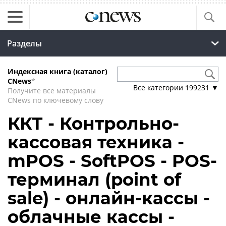
Разделы
Индексная книга (каталог)
CNews
*
Все категории
199231
▼
Получите все материалы
CNews по ключевому слову
ККТ - Контрольно-
кассовая техника -
mPOS - SoftPOS - POS-
терминал (point of
sale) - онлайн-кассы -
облачные кассы -