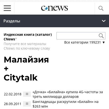
Разделы
Индексная книга (каталог)
CNews
*
Все категории
199231
▼
Получите все материалы
CNews по ключевому слову
Малайзия
+
Citytalk
«Дочка» «Билайна» купила 4G-частоты за
22.02.2018
треть миллиарда долларов
Бангладешцы раскрутили «Билайн» на
28.09.2011
$263 млн