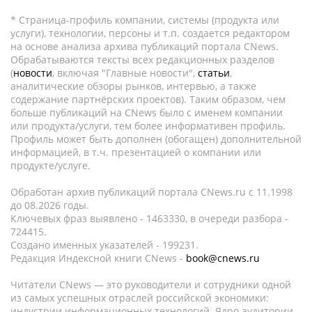
* Страница-профиль компании, системы (продукта или
услуги), технологии, персоны и т.п. создается редактором
на основе анализа архива публикаций портала CNews.
Обрабатываются тексты всех редакционных разделов
(
новости
, включая "Главные новости",
статьи
,
аналитические обзоры рынков, интервью, а также
содержание партнёрских проектов). Таким образом, чем
больше публикаций на CNews было с именем компании
или продукта/услуги, тем более информативен профиль.
Профиль может быть дополнен (обогащен) дополнительной
информацией, в т.ч. презентацией о компании или
продукте/услуге.
Обработан архив публикаций портала CNews.ru c 11.1998
до 08.2026 годы.
Ключевых фраз выявлено - 1463330, в очереди разбора -
724415.
Создано именных указателей - 199231.
Редакция Индексной книги CNews -
book@cnews.ru
Читатели CNews — это руководители и сотрудники одной
из самых успешных отраслей российской экономики:
индустрии информационных технологий. Ядро аудитории