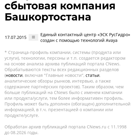
сбытовая компания
Башкортостана
Единый контактный центр «ЭСК РусГидро»
17.07.2015
создан с помощью технологий Avaya
* Страница-профиль компании, системы (продукта или
услуги), технологии, персоны и т.п. создается редактором
на основе анализа архива публикаций портала CNews.
Обрабатываются тексты всех редакционных разделов
(
новости
, включая "Главные новости",
статьи
,
аналитические обзоры рынков, интервью, а также
содержание партнёрских проектов). Таким образом, чем
больше публикаций на CNews было с именем компании
или продукта/услуги, тем более информативен профиль.
Профиль может быть дополнен (обогащен) дополнительной
информацией, в т.ч. презентацией о компании или
продукте/услуге.
Обработан архив публикаций портала CNews.ru c 11.1998
до 08.2026 годы.