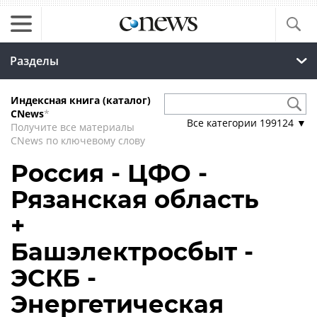
Разделы
Индексная книга (каталог)
CNews
*
Все категории
199124
▼
Получите все материалы
CNews по ключевому слову
Россия - ЦФО -
Рязанская область
+
Башэлектросбыт -
ЭСКБ -
Энергетическая