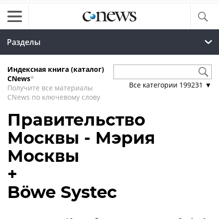
Разделы
Индексная книга (каталог)
CNews
*
Все категории
199231
▼
Получите все материалы
CNews по ключевому слову
Правительство
Москвы - Мэрия
Москвы
+
Böwe Systec