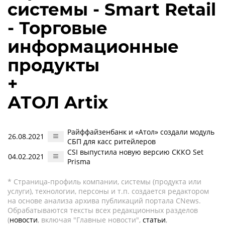
системы - Smart Retail
- Торговые
информационные
продукты
+
АТОЛ Artix
Райффайзенбанк и «Атол» создали модуль
26.08.2021
СБП для касс ритейлеров
CSI выпустила новую версию СККО Set
04.02.2021
Prisma
* Страница-профиль компании, системы (продукта или
услуги), технологии, персоны и т.п. создается редактором
на основе анализа архива публикаций портала CNews.
Обрабатываются тексты всех редакционных разделов
(
новости
, включая "Главные новости",
статьи
,