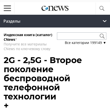
Разделы
Индексная книга (каталог)
CNews
*
Все категории
199149
▼
Получите все материалы
CNews по ключевому слову
2G - 2,5G - Второе
поколение
беспроводной
телефонной
технологии
+