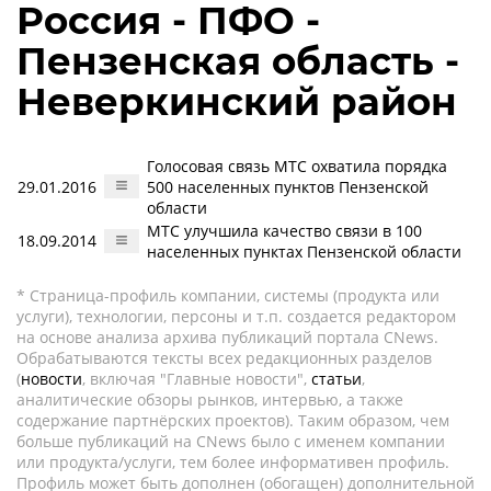
Россия - ПФО -
Пензенская область -
Неверкинский район
Голосовая связь МТС охватила порядка
29.01.2016
500 населенных пунктов Пензенской
области
МТС улучшила качество связи в 100
18.09.2014
населенных пунктах Пензенской области
* Страница-профиль компании, системы (продукта или
услуги), технологии, персоны и т.п. создается редактором
на основе анализа архива публикаций портала CNews.
Обрабатываются тексты всех редакционных разделов
(
новости
, включая "Главные новости",
статьи
,
аналитические обзоры рынков, интервью, а также
содержание партнёрских проектов). Таким образом, чем
больше публикаций на CNews было с именем компании
или продукта/услуги, тем более информативен профиль.
Профиль может быть дополнен (обогащен) дополнительной