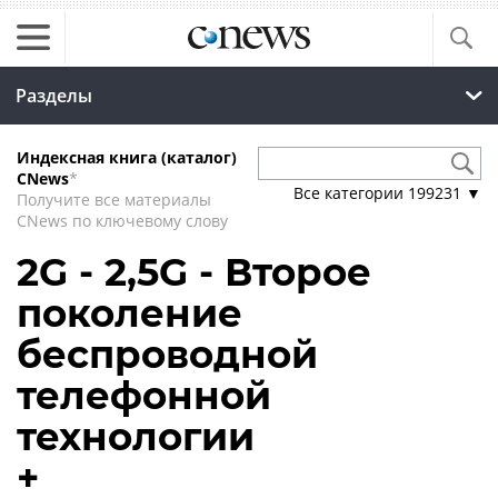
Разделы
Индексная книга (каталог)
CNews
*
Все категории
199231
▼
Получите все материалы
CNews по ключевому слову
2G - 2,5G - Второе
поколение
беспроводной
телефонной
технологии
+