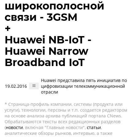
широкополосной
связи - 3GSM
+
Huawei NB-IoT -
Huawei Narrow
Broadband IoT
Huawei представила пять инициатив по
19.02.2016
цифровизации телекоммуникационной
отрасли
* Страница-профиль компании, системы (продукта или
услуги), технологии, персоны и т.п. создается редактором
на основе анализа архива публикаций портала CNews.
Обрабатываются тексты всех редакционных разделов
(
новости
, включая "Главные новости",
статьи
,
аналитические обзоры рынков, интервью, а также