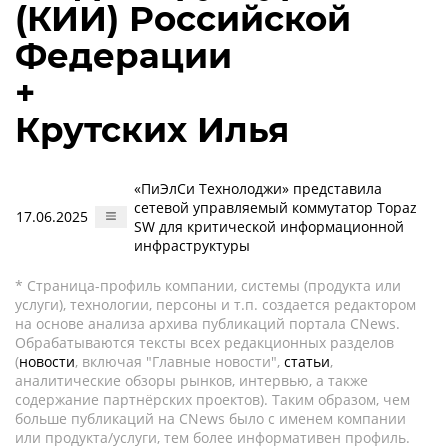
(КИИ) Российской
Федерации
+
Крутских Илья
«ПиЭлСи Технолоджи» представила
сетевой управляемый коммутатор Topaz
17.06.2025
SW для критической информационной
инфраструктуры
* Страница-профиль компании, системы (продукта или
услуги), технологии, персоны и т.п. создается редактором
на основе анализа архива публикаций портала CNews.
Обрабатываются тексты всех редакционных разделов
(
новости
, включая "Главные новости",
статьи
,
аналитические обзоры рынков, интервью, а также
содержание партнёрских проектов). Таким образом, чем
больше публикаций на CNews было с именем компании
или продукта/услуги, тем более информативен профиль.