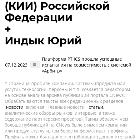
(КИИ) Российской
Федерации
+
Индык Юрий
Платформа PT ICS прошла успешные
07.12.2023
испытания на совместимость с системой
«Арбитр»
* Страница-профиль компании, системы (продукта или
услуги), технологии, персоны и т.п. создается редактором
на основе анализа архива публикаций портала CNews.
Обрабатываются тексты всех редакционных разделов
(
новости
, включая "Главные новости",
статьи
,
аналитические обзоры рынков, интервью, а также
содержание партнёрских проектов). Таким образом, чем
больше публикаций на CNews было с именем компании
или продукта/услуги, тем более информативен профиль.
Профиль может быть дополнен (обогащен) дополнительной