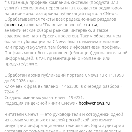
* Страница-профиль компании, системы (продукта или
услуги), технологии, персоны и т.п. создается редактором
на основе анализа архива публикаций портала CNews.
Обрабатываются тексты всех редакционных разделов
(
новости
, включая "Главные новости",
статьи
,
аналитические обзоры рынков, интервью, а также
содержание партнёрских проектов). Таким образом, чем
больше публикаций на CNews было с именем компании
или продукта/услуги, тем более информативен профиль.
Профиль может быть дополнен (обогащен) дополнительной
информацией, в т.ч. презентацией о компании или
продукте/услуге.
Обработан архив публикаций портала CNews.ru c 11.1998
до 08.2026 годы.
Ключевых фраз выявлено - 1463330, в очереди разбора -
724415.
Создано именных указателей - 199231.
Редакция Индексной книги CNews -
book@cnews.ru
Читатели CNews — это руководители и сотрудники одной
из самых успешных отраслей российской экономики:
индустрии информационных технологий. Ядро аудитории
составляют топ-менеджеры и технические специалисты