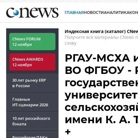
ГЛАВНАЯ
НОВОСТИ
АНАЛИТИКА
КО
Индексная книга (каталог) CNe
Получите все материалы CNews 
CNews FORUM
слову
12 ноября
РГАУ-МСХА 
CNews AWARDS
12 ноября
ВО ФГБОУ - 
государств
30 лет рынку ERP
в России
университет
Главные
сельскохозя
ИТ-сценарии
2026
имени К. А.
10 лет российского
бэкапа
+
Российские ПАКи