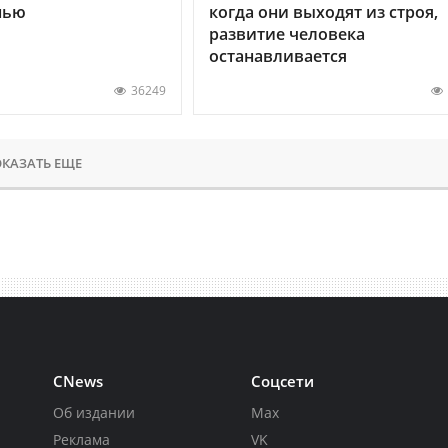
нью
когда они выходят из строя,
развитие человека
останавливается
36249
КАЗАТЬ ЕЩЕ
CNews
Соцсети
Об издании
Max
Реклама
VK