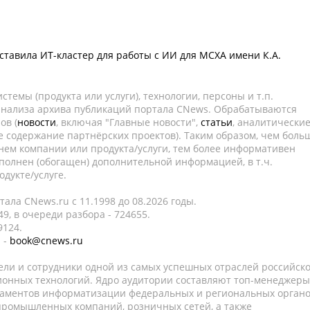
поставила ИТ-кластер для работы с ИИ для МСХА имени К.А.
темы (продукта или услуги), технологии, персоны и т.п.
 анализа архива публикаций портала CNews. Обрабатываются
ов (
новости
, включая "Главные новости",
статьи
, аналитически
е содержание партнёрских проектов). Таким образом, чем боль
нем компании или продукта/услуги, тем более информативен
полнен (обогащен) дополнительной информацией, в т.ч.
дукте/услуге.
ала CNews.ru c 11.1998 до 08.2026 годы.
9, в очереди разбора - 724655.
9124.
 -
book@cnews.ru
ели и сотрудники одной из самых успешных отраслей российск
онных технологий. Ядро аудитории составляют топ-менеджеры
таментов информатизации федеральных и региональных орган
 промышленных компаний, розничных сетей, а также