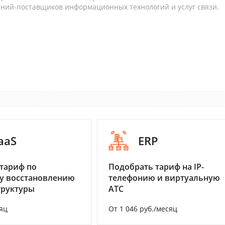
аний-поставщиков информационных технологий и услуг связи.
aaS
ERP
тариф по
Подобрать тариф на IP-
у восстановлению
телефонию и виртуальную
труктуры
АТС
яц
От 1 046 руб./месяц