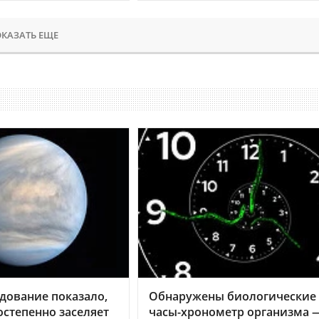
КАЗАТЬ ЕЩЕ
дование показало,
Обнаружены биологические
остепенно заселяет
часы-хронометр организма 