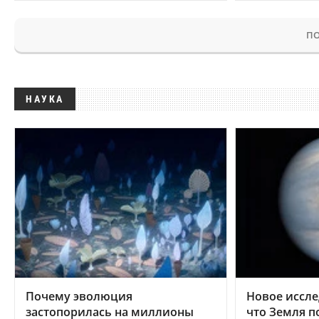
ПО
НАУКА
Почему эволюция
Новое иссле
застопорилась на миллионы
что Земля п