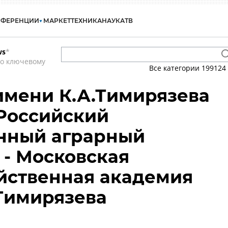
НФЕРЕНЦИИ
МАРКЕТ
ТЕХНИКА
НАУКА
ТВ
ws
*
по ключевому
Все категории
199124
имени К.А.Тимирязева
Российский
енный аграрный
 - Московская
йственная академия
 Тимирязева