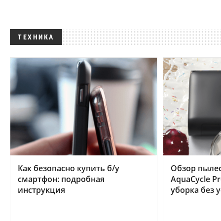
ТЕХНИКА
Как безопасно купить б/у
Обзор пылес
смартфон: подробная
AquaCycle Pr
инструкция
уборка без 