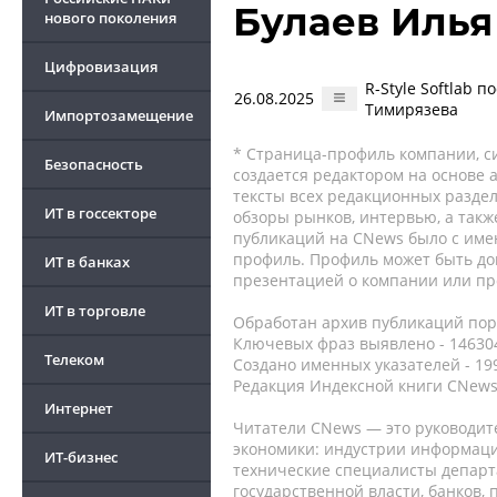
Булаев Илья
нового поколения
Цифровизация
R-Style Softlab 
26.08.2025
Тимирязева
Импортозамещение
* Страница-профиль компании, сис
Безопасность
создается редактором на основе
тексты всех редакционных раздел
ИТ в госсекторе
обзоры рынков, интервью, а такж
публикаций на CNews было с име
профиль. Профиль может быть до
ИТ в банках
презентацией о компании или про
ИТ в торговле
Обработан архив публикаций порт
Ключевых фраз выявлено - 146304
Телеком
Создано именных указателей - 19
Редакция Индексной книги CNews
Интернет
Читатели CNews — это руководит
экономики: индустрии информаци
ИТ-бизнес
технические специалисты депар
государственной власти, банков,