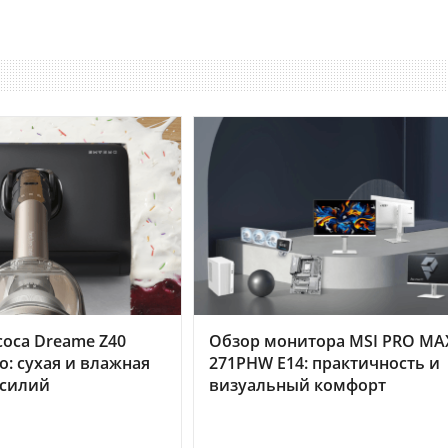
оса Dreame Z40
Обзор монитора MSI PRO MA
o: сухая и влажная
271PHW E14: практичность и
усилий
визуальный комфорт