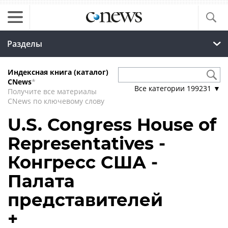
Разделы
Индексная книга (каталог)
CNews
*
Все категории
199231
▼
Получите все материалы
CNews по ключевому слову
U.S. Congress House of
Representatives -
Конгресс США -
Палата
представителей
+