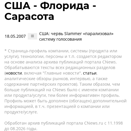
США - Флорида -
Сарасота
США: червь Slammer «парализовал»
18.05.2007
систему голосования
* Страница-профиль компании, системы (продукта или
услуги), технологии, персоны и т.п. создается редактором
на основе анализа архива публикаций портала CNews.
Обрабатываются тексты всех редакционных разделов
(
новости
, включая "Главные новости",
статьи
,
аналитические обзоры рынков, интервью, а также
содержание партнёрских проектов). Таким образом, чем
больше публикаций на CNews было с именем компании
или продукта/услуги, тем более информативен профиль.
Профиль может быть дополнен (обогащен) дополнительной
информацией, в т.ч. презентацией о компании или
продукте/услуге.
Обработан архив публикаций портала CNews.ru c 11.1998
до 08.2026 годы.