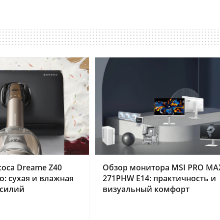
оса Dreame Z40
Обзор монитора MSI PRO MA
o: сухая и влажная
271PHW E14: практичность и
усилий
визуальный комфорт