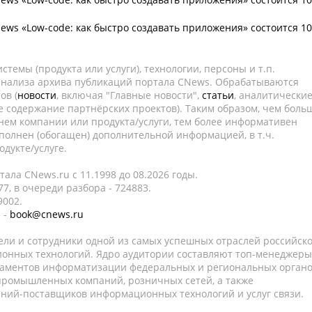
ws «Low-code: как быстро создавать приложения» состоится 10
темы (продукта или услуги), технологии, персоны и т.п.
 анализа архива публикаций портала CNews. Обрабатываются
ов (
новости
, включая "Главные новости",
статьи
, аналитически
е содержание партнёрских проектов). Таким образом, чем боль
нем компании или продукта/услуги, тем более информативен
полнен (обогащен) дополнительной информацией, в т.ч.
дукте/услуге.
ала CNews.ru c 11.1998 до 08.2026 годы.
7, в очереди разбора - 724883.
9002.
 -
book@cnews.ru
ели и сотрудники одной из самых успешных отраслей российск
онных технологий. Ядро аудитории составляют топ-менеджеры
таментов информатизации федеральных и региональных орган
 промышленных компаний, розничных сетей, а также
аний-поставщиков информационных технологий и услуг связи.