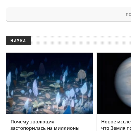
ПО
НАУКА
Почему эволюция
Новое иссле
застопорилась на миллионы
что Земля п