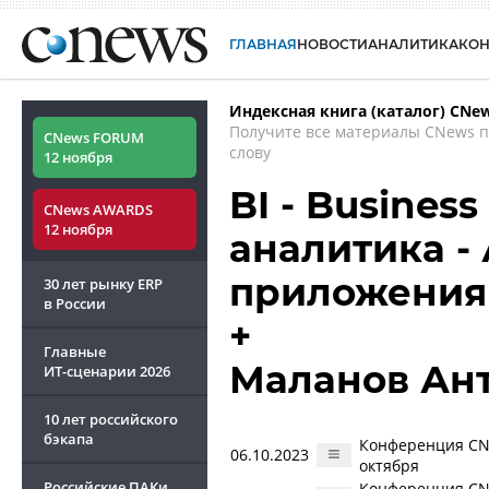
ГЛАВНАЯ
НОВОСТИ
АНАЛИТИКА
КО
Индексная книга (каталог) CNe
Получите все материалы CNews 
CNews FORUM
слову
12 ноября
BI - Business
CNews AWARDS
12 ноября
аналитика -
приложения
30 лет рынку ERP
в России
+
Главные
Маланов Ан
ИТ-сценарии
2026
10 лет российского
бэкапа
Конференция CNe
06.10.2023
октября
Российские ПАКи
Конференция CNe