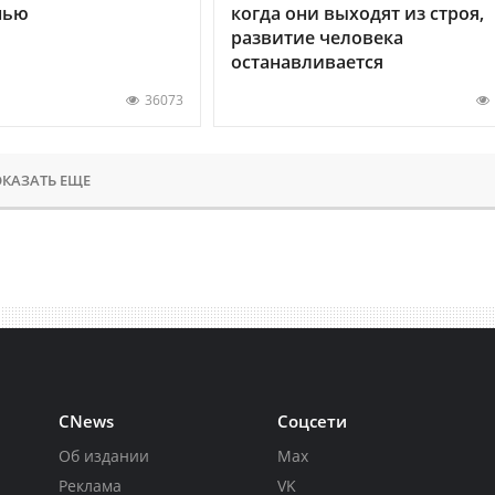
нью
когда они выходят из строя,
развитие человека
останавливается
36073
КАЗАТЬ ЕЩЕ
CNews
Соцсети
Об издании
Max
Реклама
VK