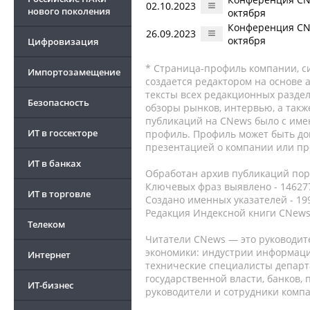
02.10.2023
нового поколения
октября
Конференция CNe
26.09.2023
октября
Цифровизация
* Страница-профиль компании, сис
Импортозамещение
создается редактором на основе
тексты всех редакционных раздел
Безопасность
обзоры рынков, интервью, а такж
публикаций на CNews было с име
ИТ в госсекторе
профиль. Профиль может быть до
презентацией о компании или про
ИТ в банках
Обработан архив публикаций порт
Ключевых фраз выявлено - 146277
ИТ в торговле
Создано именных указателей - 19
Редакция Индексной книги CNews
Телеком
Читатели CNews — это руководит
экономики: индустрии информаци
Интернет
технические специалисты депар
государственной власти, банков,
ИТ-бизнес
руководители и сотрудники комп