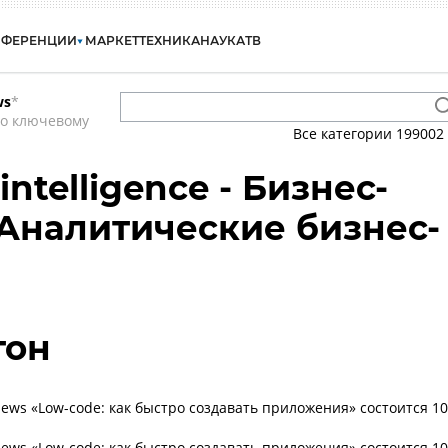
НФЕРЕНЦИИ
МАРКЕТ
ТЕХНИКА
НАУКА
ТВ
ws
*
по ключевому
Все категории
199002
 intelligence - Бизнес-
 Аналитические бизнес-
тон
ws «Low-code: как быстро создавать приложения» состоится 10
ws «Low-code: как быстро создавать приложения» состоится 10