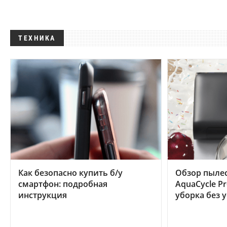
ТЕХНИКА
Как безопасно купить б/у
Обзор пылес
смартфон: подробная
AquaCycle Pr
инструкция
уборка без 