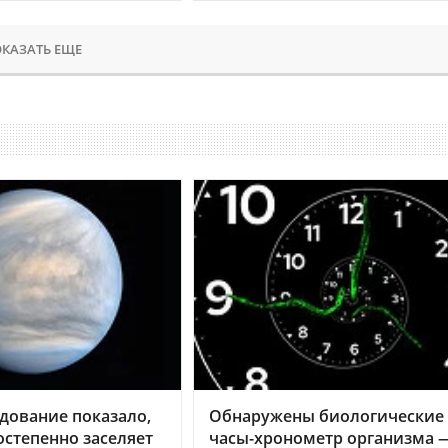
КАЗАТЬ ЕЩЕ
дование показало,
Обнаружены биологические
остепенно заселяет
часы-хронометр организма 