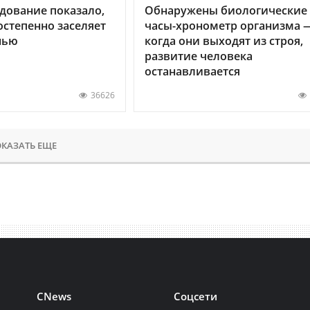
дование показало,
Обнаружены биологические
остепенно заселяет
часы-хронометр организма 
нью
когда они выходят из строя,
развитие человека
останавливается
36626
КАЗАТЬ ЕЩЕ
CNews
Соцсети