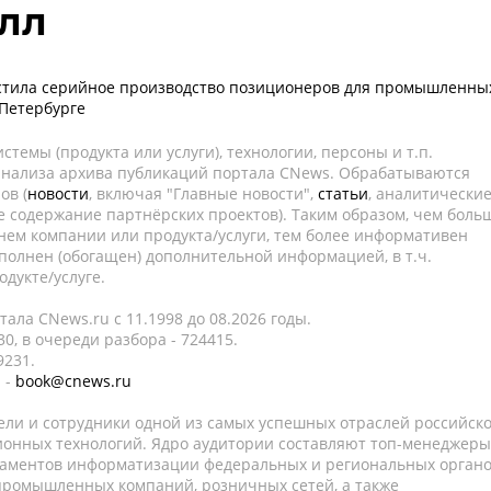
лл
устила серийное производство позиционеров для промышленны
-Петербурге
темы (продукта или услуги), технологии, персоны и т.п.
 анализа архива публикаций портала CNews. Обрабатываются
ов (
новости
, включая "Главные новости",
статьи
, аналитически
е содержание партнёрских проектов). Таким образом, чем боль
нем компании или продукта/услуги, тем более информативен
полнен (обогащен) дополнительной информацией, в т.ч.
дукте/услуге.
ала CNews.ru c 11.1998 до 08.2026 годы.
0, в очереди разбора - 724415.
9231.
 -
book@cnews.ru
ели и сотрудники одной из самых успешных отраслей российск
онных технологий. Ядро аудитории составляют топ-менеджеры
таментов информатизации федеральных и региональных орган
 промышленных компаний, розничных сетей, а также