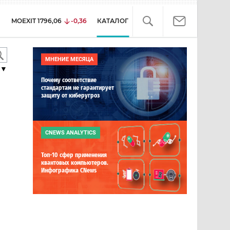
MOEXIT
1796,06
-0,36
КАТАЛОГ
МНЕНИЕ МЕСЯЦА
▼
Почему соответствие
стандартам не гарантирует
защиту от киберугроз
CNEWS ANALYTICS
Топ-10 сфер применения
квантовых компьютеров.
Инфографика CNews