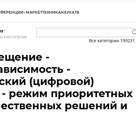
НФЕРЕНЦИИ
МАРКЕТ
ТЕХНИКА
НАУКА
ТВ
ws
*
по ключевому
Все категории
199231
ещение -
висимость -
ский (цифровой)
 - режим приоритетных
чественных решений и