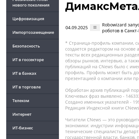
ДимаксМета
нового поколения
Цифровизация
Robowizard зап
04.09.2025
роботов в Санкт
Импортозамещение
* Страница-профиль компании, сис
Безопасность
создается редактором на основе
тексты всех редакционных раздел
ИТ в госсекторе
обзоры рынков, интервью, а такж
публикаций на CNews было с име
профиль. Профиль может быть до
ИТ в банках
презентацией о компании или про
ИТ в торговле
Обработан архив публикаций порт
Ключевых фраз выявлено - 146333
Телеком
Создано именных указателей - 19
Редакция Индексной книги CNews
Интернет
Читатели CNews — это руководит
экономики: индустрии информаци
ИТ-бизнес
технические специалисты депар
государственной власти, банков,