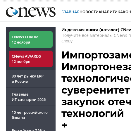
ГЛАВНАЯ
НОВОСТИ
АНАЛИТИКА
КО
Индексная книга (каталог) CNe
Получите все материалы CNews 
CNews FORUM
слову
12 ноября
Импортозам
CNews AWARDS
12 ноября
Импортонеза
технологиче
30 лет рынку ERP
в России
суверенитет
Главные
закупок оте
ИТ-сценарии
2026
технологий
10 лет российского
бэкапа
+
Российские ПАКи