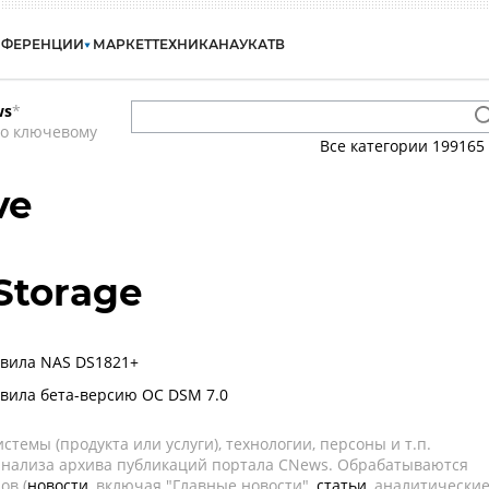
НФЕРЕНЦИИ
МАРКЕТ
ТЕХНИКА
НАУКА
ТВ
ws
*
по ключевому
Все категории
199165
ve
Storage
авила NAS DS1821+
авила бета-версию ОС DSM 7.0
темы (продукта или услуги), технологии, персоны и т.п.
 анализа архива публикаций портала CNews. Обрабатываются
ов (
новости
, включая "Главные новости",
статьи
, аналитически