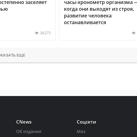
остепенно заселяет
часы-хронометр организма 
нью
когда они выходят из строя,
развитие человека
останавливается
36275
КАЗАТЬ ЕЩЕ
CNews
Соцсети
Об издании
Max