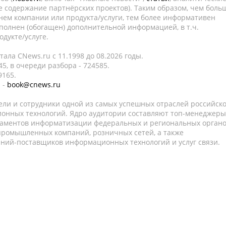
е содержание партнёрских проектов). Таким образом, чем боль
нем компании или продукта/услуги, тем более информативен
полнен (обогащен) дополнительной информацией, в т.ч.
дукте/услуге.
ала CNews.ru c 11.1998 до 08.2026 годы.
5, в очереди разбора - 724585.
9165.
 -
book@cnews.ru
ели и сотрудники одной из самых успешных отраслей российск
онных технологий. Ядро аудитории составляют топ-менеджеры
таментов информатизации федеральных и региональных орган
 промышленных компаний, розничных сетей, а также
аний-поставщиков информационных технологий и услуг связи.