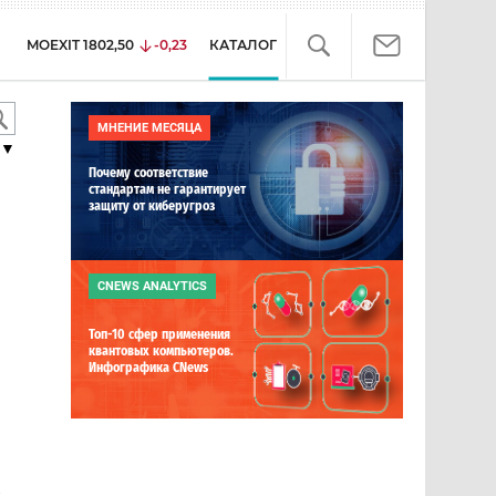
MOEXIT
1802,50
-0,23
КАТАЛОГ
МНЕНИЕ МЕСЯЦА
▼
Почему соответствие
стандартам не гарантирует
защиту от киберугроз
CNEWS ANALYTICS
Топ-10 сфер применения
квантовых компьютеров.
Инфографика CNews
е