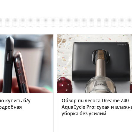
но купить б/у
Обзор пылесоса Dreame Z40
подробная
AquaCycle Pro: сухая и влажн
уборка без усилий