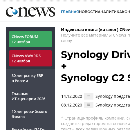
ГЛАВНАЯ
НОВОСТИ
АНАЛИТИКА
КО
Индексная книга (каталог) CNe
Получите все материалы CNews 
CNews FORUM
слову
12 ноября
Synology Dri
CNews AWARDS
12 ноября
+
Synology C2 
30 лет рынку ERP
в России
Главные
14.12.2020
Synology предст
ИТ-сценарии
2026
08.12.2020
Synology предст
10 лет российского
бэкапа
* Страница-профиль компании, сис
создается редактором на основе
тексты всех редакционных раздел
Российские ПАКи