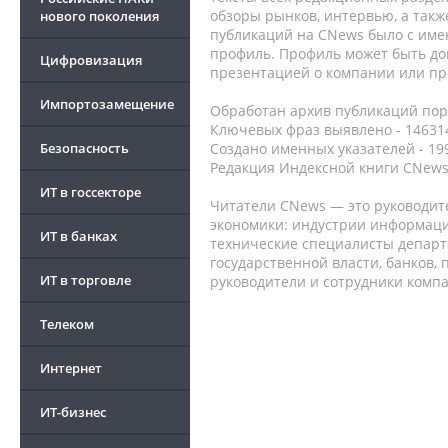
обзоры рынков, интервью, а такж
нового поколения
публикаций на CNews было с име
профиль. Профиль может быть до
Цифровизация
презентацией о компании или про
Импортозамещение
Обработан архив публикаций порт
Ключевых фраз выявлено - 146314
Безопасность
Создано именных указателей - 19
Редакция Индексной книги CNews
ИТ в госсекторе
Читатели CNews — это руководит
экономики: индустрии информаци
ИТ в банках
технические специалисты депар
государственной власти, банков,
ИТ в торговле
руководители и сотрудники комп
Телеком
Интернет
ИТ-бизнес