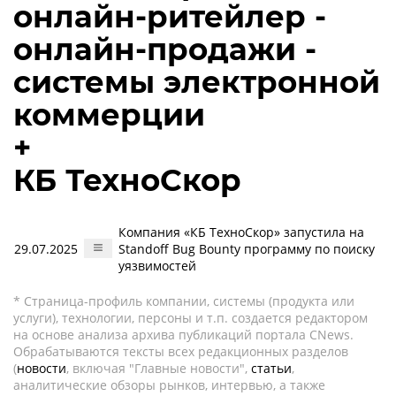
онлайн-ритейлер -
онлайн-продажи -
системы электронной
коммерции
+
КБ ТехноСкор
Компания «КБ ТехноСкор» запустила на
29.07.2025
Standoff Bug Bounty программу по поиску
уязвимостей
* Страница-профиль компании, системы (продукта или
услуги), технологии, персоны и т.п. создается редактором
на основе анализа архива публикаций портала CNews.
Обрабатываются тексты всех редакционных разделов
(
новости
, включая "Главные новости",
статьи
,
аналитические обзоры рынков, интервью, а также