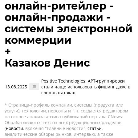
онлайн-ритейлер -
онлайн-продажи -
системы электронной
коммерции
+
Казаков Денис
Positive Technologies: APT-группировки
13.08.2025
стали чаще использовать фишинг даже в
сложных атаках
* Страница-профиль компании, системы (продукта или
услуги), технологии, персоны и т.п. создается редактором
на основе анализа архива публикаций портала CNews.
Обрабатываются тексты всех редакционных разделов
(
новости
, включая "Главные новости",
статьи
,
аналитические обзоры рынков, интервью, а также