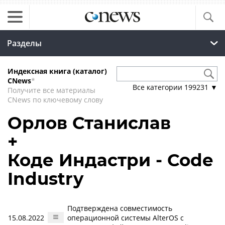
Разделы
Индексная книга (каталог)
CNews
*
Все категории
199231
▼
Получите все материалы
CNews по ключевому слову
Орлов Станислав
+
Коде Индастри - Code
Industry
Подтверждена совместимость
15.08.2022
операционной системы AlterOS с