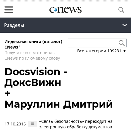
Разделы
Индексная книга (каталог)
CNews
*
Все категории
199231
▼
Получите все материалы
CNews по ключевому слову
Docsvision -
ДоксВижн
+
Маруллин Дмитрий
«Связь-безопасность» переходит на
17.10.2016
электронную обработку документов