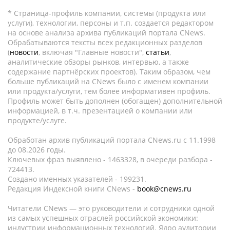
* Страница-профиль компании, системы (продукта или
услуги), технологии, персоны и т.п. создается редактором
на основе анализа архива публикаций портала CNews.
Обрабатываются тексты всех редакционных разделов
(
новости
, включая "Главные новости",
статьи
,
аналитические обзоры рынков, интервью, а также
содержание партнёрских проектов). Таким образом, чем
больше публикаций на CNews было с именем компании
или продукта/услуги, тем более информативен профиль.
Профиль может быть дополнен (обогащен) дополнительной
информацией, в т.ч. презентацией о компании или
продукте/услуге.
Обработан архив публикаций портала CNews.ru c 11.1998
до 08.2026 годы.
Ключевых фраз выявлено - 1463328, в очереди разбора -
724413.
Создано именных указателей - 199231.
Редакция Индексной книги CNews -
book@cnews.ru
Читатели CNews — это руководители и сотрудники одной
из самых успешных отраслей российской экономики:
индустрии информационных технологий. Ядро аудитории