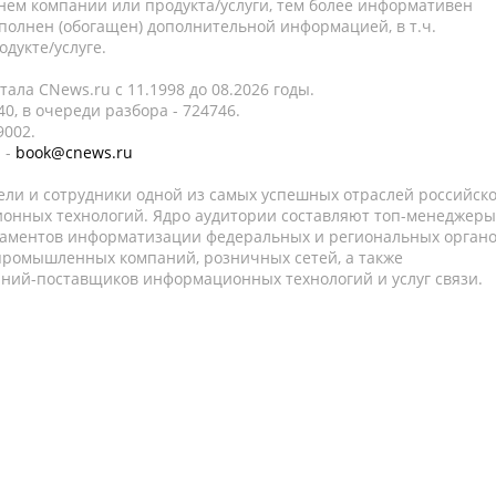
нем компании или продукта/услуги, тем более информативен
полнен (обогащен) дополнительной информацией, в т.ч.
дукте/услуге.
ала CNews.ru c 11.1998 до 08.2026 годы.
0, в очереди разбора - 724746.
9002.
 -
book@cnews.ru
ели и сотрудники одной из самых успешных отраслей российск
онных технологий. Ядро аудитории составляют топ-менеджеры
таментов информатизации федеральных и региональных орган
 промышленных компаний, розничных сетей, а также
аний-поставщиков информационных технологий и услуг связи.