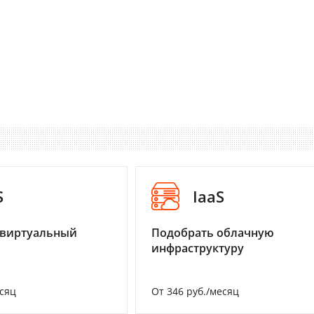
S
IaaS
 виртуальный
Подобрать облачную
инфраструктуру
есяц
От 346 руб./месяц