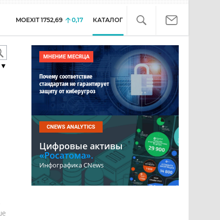
MOEXIT
1752,69
0,17
КАТАЛОГ
МНЕНИЕ МЕСЯЦА
▼
Почему соответствие
стандартам не гарантирует
защиту от киберугроз
CNEWS ANALYTICS
Цифровые активы
«Росатома».
Инфографика CNews
е
ше