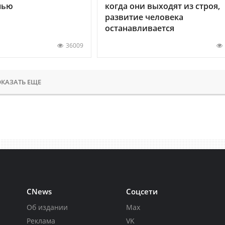
нью
когда они выходят из строя,
развитие человека
останавливается
36009
КАЗАТЬ ЕЩЕ
CNews
Соцсети
Об издании
Max
Реклама
VK