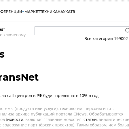
НФЕРЕНЦИИ
МАРКЕТ
ТЕХНИКА
НАУКА
ТВ
ws
*
по ключевому
Все категории
199002
s
ransNet
сла call-центров в РФ будет превышать 10% в год
темы (продукта или услуги), технологии, персоны и т.п.
 анализа архива публикаций портала CNews. Обрабатываются
ов (
новости
, включая "Главные новости",
статьи
, аналитически
е содержание партнёрских проектов). Таким образом, чем боль