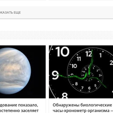
КАЗАТЬ ЕЩЕ
дование показало,
Обнаружены биологические
остепенно заселяет
часы-хронометр организма 