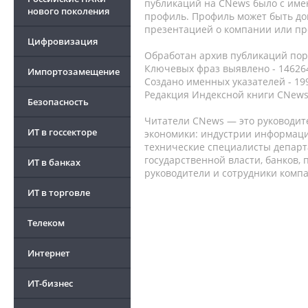
публикаций на CNews было с име
нового поколения
профиль. Профиль может быть до
презентацией о компании или про
Цифровизация
Обработан архив публикаций порт
Ключевых фраз выявлено - 146264
Импортозамещение
Создано именных указателей - 19
Редакция Индексной книги CNews
Безопасность
Читатели CNews — это руководит
ИТ в госсекторе
экономики: индустрии информаци
технические специалисты депар
государственной власти, банков,
ИТ в банках
руководители и сотрудники комп
ИТ в торговле
Телеком
Интернет
ИТ-бизнес