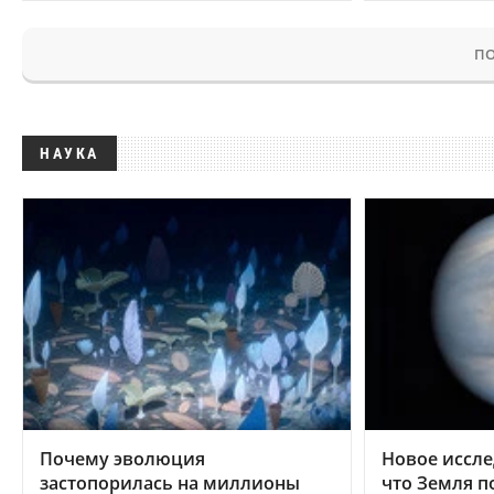
ПО
НАУКА
Почему эволюция
Новое иссле
застопорилась на миллионы
что Земля п