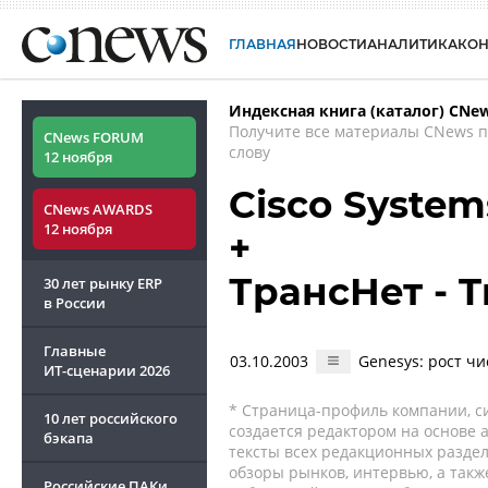
ГЛАВНАЯ
НОВОСТИ
АНАЛИТИКА
КО
Индексная книга (каталог) CNe
Получите все материалы CNews 
CNews FORUM
слову
12 ноября
Cisco System
CNews AWARDS
12 ноября
+
ТрансНет - T
30 лет рынку ERP
в России
Главные
03.10.2003
Genesys: рост чи
ИТ-сценарии
2026
* Страница-профиль компании, сис
10 лет российского
создается редактором на основе
бэкапа
тексты всех редакционных раздел
обзоры рынков, интервью, а такж
Российские ПАКи