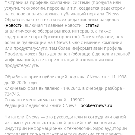
* Страница-профиль компании, системы (продукта или
услуги), технологии, персоны и т.п. создается редактором
на основе анализа архива публикаций портала CNews.
Обрабатываются тексты всех редакционных разделов
(
новости
, включая "Главные новости",
статьи
,
аналитические обзоры рынков, интервью, а также
содержание партнёрских проектов). Таким образом, чем
больше публикаций на CNews было с именем компании
или продукта/услуги, тем более информативен профиль.
Профиль может быть дополнен (обогащен) дополнительной
информацией, в т.ч. презентацией о компании или
продукте/услуге.
Обработан архив публикаций портала CNews.ru c 11.1998
до 08.2026 годы.
Ключевых фраз выявлено - 1462640, в очереди разбора -
724746.
Создано именных указателей - 199002.
Редакция Индексной книги CNews -
book@cnews.ru
Читатели CNews — это руководители и сотрудники одной
из самых успешных отраслей российской экономики:
индустрии информационных технологий. Ядро аудитории
составляют топ-менеджеры и технические специалисты