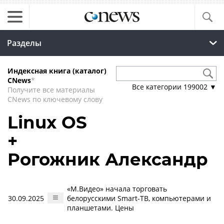
Разделы
Индексная книга (каталог)
CNews
*
Все категории
199002
▼
Получите все материалы
CNews по ключевому слову
Linux OS
+
Рогожник Александр
«М.Видео» начала торговать
30.09.2025
белорусскими Smart-ТВ, компьютерами и
планшетами. Цены