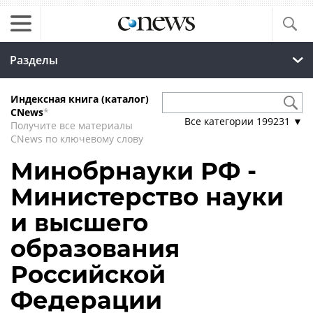
Разделы
Индексная книга (каталог)
CNews
*
Все категории
199231
▼
Получите все материалы
CNews по ключевому слову
Минобрнауки РФ -
Министерство науки
и высшего
образования
Российской
Федерации