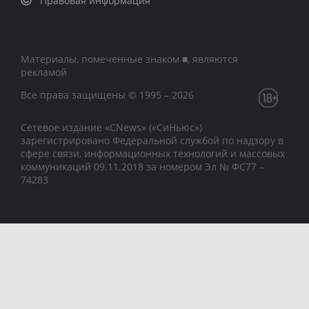
Правовая информация
Материалы, помеченные знаком ■, являются
рекламой
Все права защищены © 1995 – 2026
Сетевое издание «CNews» («СиНьюс»)
зарегистрировано Федеральной службой по надзору в
сфере связи, информационных технологий и массовых
коммуникаций 09.11.2018 за номером Эл № ФС77 –
74283