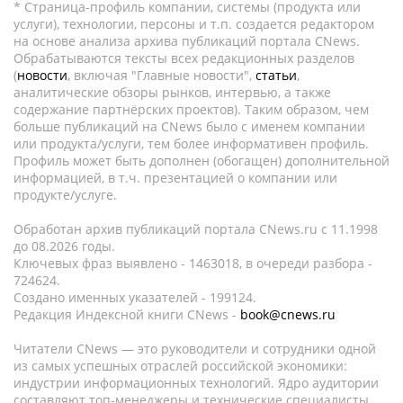
* Страница-профиль компании, системы (продукта или
услуги), технологии, персоны и т.п. создается редактором
на основе анализа архива публикаций портала CNews.
Обрабатываются тексты всех редакционных разделов
(
новости
, включая "Главные новости",
статьи
,
аналитические обзоры рынков, интервью, а также
содержание партнёрских проектов). Таким образом, чем
больше публикаций на CNews было с именем компании
или продукта/услуги, тем более информативен профиль.
Профиль может быть дополнен (обогащен) дополнительной
информацией, в т.ч. презентацией о компании или
продукте/услуге.
Обработан архив публикаций портала CNews.ru c 11.1998
до 08.2026 годы.
Ключевых фраз выявлено - 1463018, в очереди разбора -
724624.
Создано именных указателей - 199124.
Редакция Индексной книги CNews -
book@cnews.ru
Читатели CNews — это руководители и сотрудники одной
из самых успешных отраслей российской экономики:
индустрии информационных технологий. Ядро аудитории
составляют топ-менеджеры и технические специалисты