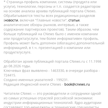
* Страница-профиль компании, системы (продукта или
услуги), технологии, персоны и т.п. создается редактором
на основе анализа архива публикаций портала CNews.
Обрабатываются тексты всех редакционных разделов
(
новости
, включая "Главные новости",
статьи
,
аналитические обзоры рынков, интервью, а также
содержание партнёрских проектов). Таким образом, чем
больше публикаций на CNews было с именем компании
или продукта/услуги, тем более информативен профиль.
Профиль может быть дополнен (обогащен) дополнительной
информацией, в т.ч. презентацией о компании или
продукте/услуге.
Обработан архив публикаций портала CNews.ru c 11.1998
до 08.2026 годы.
Ключевых фраз выявлено - 1463330, в очереди разбора -
724415.
Создано именных указателей - 199231.
Редакция Индексной книги CNews -
book@cnews.ru
Читатели CNews — это руководители и сотрудники одной
из самых успешных отраслей российской экономики:
индустрии информационных технологий. Ядро аудитории
составляют топ-менеджеры и технические специалисты