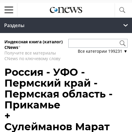
Разделы
Индексная книга (каталог)
CNews
*
Все категории
199231
▼
Получите все материалы
CNews по ключевому слову
Россия - УФО -
Пермский край -
Пермская область -
Прикамье
+
Сулейманов Марат