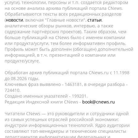
услуги), технологии, персоны и т.п. создается редактором
на основе анализа архива публикаций портала CNews.
Обрабатываются тексты всех редакционных разделов
(
новости
, включая "Главные новости",
статьи
,
аналитические обзоры рынков, интервью, а также
содержание партнёрских проектов). Таким образом, чем
больше публикаций на CNews было с именем компании
или продукта/услуги, тем более информативен профиль.
Профиль может быть дополнен (обогащен) дополнительной
информацией, в т.ч. презентацией о компании или
продукте/услуге.
Обработан архив публикаций портала CNews.ru c 11.1998
до 08.2026 годы.
Ключевых фраз выявлено - 1463181, в очереди разбора -
724410.
Создано именных указателей - 199201.
Редакция Индексной книги CNews -
book@cnews.ru
Читатели CNews — это руководители и сотрудники одной
из самых успешных отраслей российской экономики:
индустрии информационных технологий. Ядро аудитории
составляют топ-менеджеры и технические специалисты
департаментов информатизации федеральных и