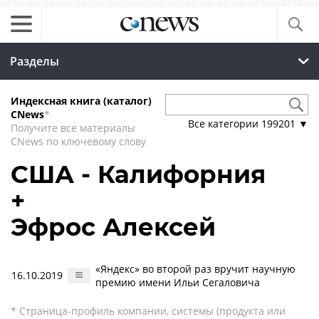
Разделы
Индексная книга (каталог)
CNews
*
Все категории
199201
▼
Получите все материалы
CNews по ключевому слову
США - Калифорния
+
Эфрос Алексей
«Яндекс» во второй раз вручит научную
16.10.2019
премию имени Ильи Сегаловича
* Страница-профиль компании, системы (продукта или