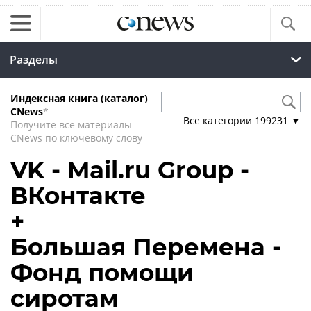
Разделы
Индексная книга (каталог)
CNews
*
Все категории
199231
▼
Получите все материалы
CNews по ключевому слову
VK - Mail.ru Group -
ВКонтакте
+
Большая Перемена -
Фонд помощи
сиротам