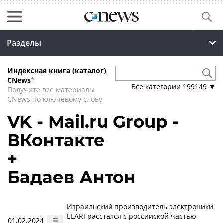
Разделы
Индексная книга (каталог)
CNews
*
Все категории
199149
▼
Получите все материалы
CNews по ключевому слову
VK - Mail.ru Group -
ВКонтакте
+
Бадаев Антон
Израильский производитель электроники
ELARI расстался с российской частью
01.02.2024