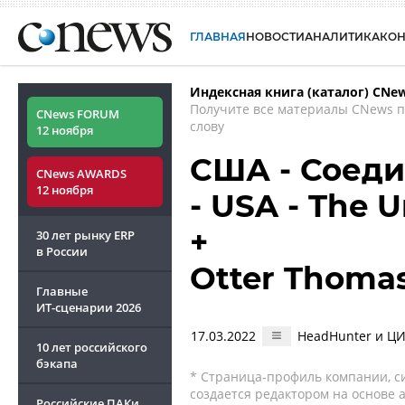
ГЛАВНАЯ
НОВОСТИ
АНАЛИТИКА
КО
Индексная книга (каталог) CNe
Получите все материалы CNews 
CNews FORUM
слову
12 ноября
США - Соед
CNews AWARDS
12 ноября
- USA - The U
+
30 лет рынку ERP
в России
Otter Thomas
Главные
ИТ-сценарии
2026
17.03.2022
HeadHunter и ЦИ
10 лет российского
бэкапа
* Страница-профиль компании, сис
создается редактором на основе
Российские ПАКи