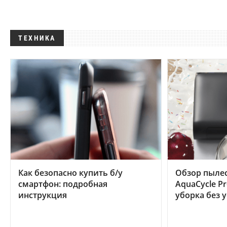
ТЕХНИКА
Как безопасно купить б/у
Обзор пылес
смартфон: подробная
AquaCycle Pr
инструкция
уборка без 