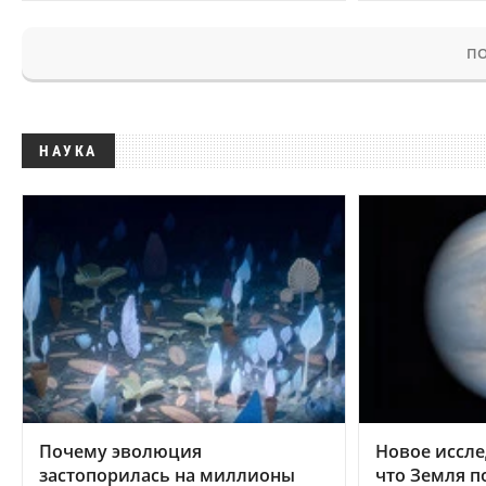
ПО
НАУКА
Почему эволюция
Новое иссле
застопорилась на миллионы
что Земля п