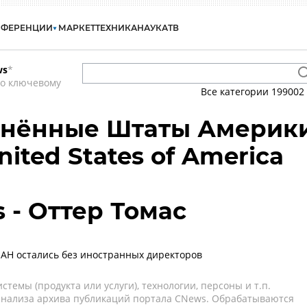
НФЕРЕНЦИИ
МАРКЕТ
ТЕХНИКА
НАУКА
ТВ
ws
*
по ключевому
Все категории
199002
инённые Штаты Америк
nited States of America
 - Оттер Томас
АН остались без иностранных директоров
темы (продукта или услуги), технологии, персоны и т.п.
 анализа архива публикаций портала CNews. Обрабатываются