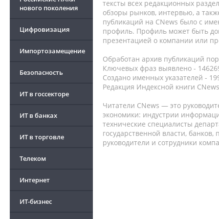
тексты всех редакционных раздел
нового поколения
обзоры рынков, интервью, а такж
публикаций на CNews было с име
Цифровизация
профиль. Профиль может быть до
презентацией о компании или про
Импортозамещение
Обработан архив публикаций порт
Ключевых фраз выявлено - 146269
Безопасность
Создано именных указателей - 19
Редакция Индексной книги CNews
ИТ в госсекторе
Читатели CNews — это руководит
экономики: индустрии информаци
ИТ в банках
технические специалисты депар
государственной власти, банков,
ИТ в торговле
руководители и сотрудники комп
Телеком
Интернет
ИТ-бизнес