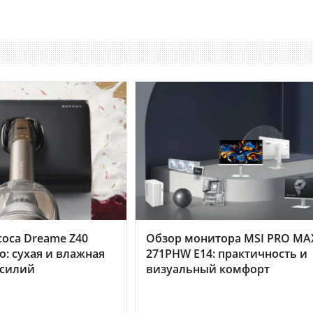
оса Dreame Z40
Обзор монитора MSI PRO MA
o: сухая и влажная
271PHW E14: практичность и
усилий
визуальный комфорт