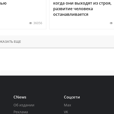
нью
когда они выходят из строя,
развитие человека
останавливается
36056
КАЗАТЬ ЕЩЕ
CNews
Соцсети
Об издании
Max
Реклама
VK