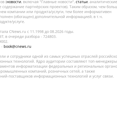
ов (
новости
, включая "Главные новости",
статьи
, аналитически
е содержание партнёрских проектов). Таким образом, чем боль
нем компании или продукта/услуги, тем более информативен
полнен (обогащен) дополнительной информацией, в т.ч.
дукте/услуге.
ала CNews.ru c 11.1998 до 08.2026 годы.
7, в очереди разбора - 724803.
9002.
 -
book@cnews.ru
ели и сотрудники одной из самых успешных отраслей российск
онных технологий. Ядро аудитории составляют топ-менеджеры
таментов информатизации федеральных и региональных орган
 промышленных компаний, розничных сетей, а также
аний-поставщиков информационных технологий и услуг связи.