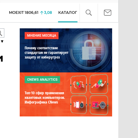
MOEXIT
1806,61
3,08
КАТАЛОГ
МНЕНИЕ МЕСЯЦА
▼
Почему соответствие
стандартам не гарантирует
и
защиту от киберугроз
CNEWS ANALYTICS
Топ-10 сфер применения
квантовых компьютеров.
Инфографика CNews