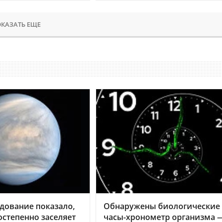
КАЗАТЬ ЕЩЕ
дование показало,
Обнаружены биологические
остепенно заселяет
часы-хронометр организма 