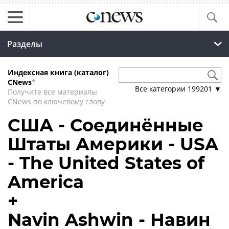
Разделы
Индексная книга (каталог)
CNews
*
Все категории
199201
▼
Получите все материалы
CNews по ключевому слову
США - Соединённые
Штаты Америки - USA
- The United States of
America
+
Navin Ashwin - Навин