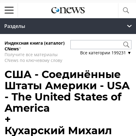
Разделы
Индексная книга (каталог)
CNews
*
Все категории
199231
▼
Получите все материалы
CNews по ключевому слову
США - Соединённые
Штаты Америки - USA
- The United States of
America
+
Кухарский Михаил