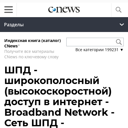
Разделы
Индексная книга (каталог)
CNews
*
Все категории
199231
▼
Получите все материалы
CNews по ключевому слову
ШПД -
широкополосный
(высокоскоростной)
доступ в интернет -
Broadband Network -
Сеть ШПД -