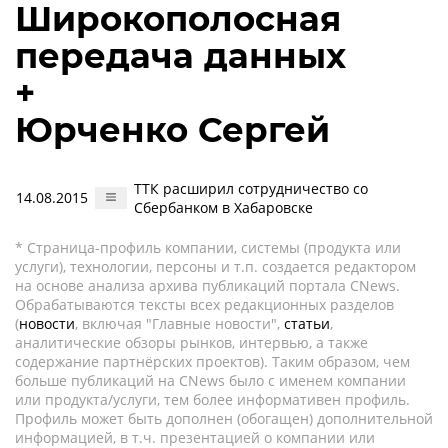
Широкополосная
передача данных
+
Юрченко Сергей
ТТК расширил сотрудничество со
14.08.2015
Сбербанком в Хабаровске
* Страница-профиль компании, системы (продукта или
услуги), технологии, персоны и т.п. создается редактором
на основе анализа архива публикаций портала CNews.
Обрабатываются тексты всех редакционных разделов
(
новости
, включая "Главные новости",
статьи
,
аналитические обзоры рынков, интервью, а также
содержание партнёрских проектов). Таким образом, чем
больше публикаций на CNews было с именем компании
или продукта/услуги, тем более информативен профиль.
Профиль может быть дополнен (обогащен) дополнительной
информацией, в т.ч. презентацией о компании или