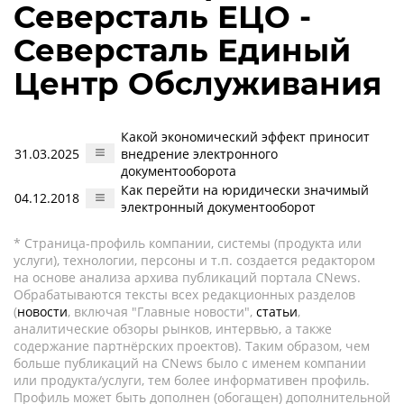
Северсталь ЕЦО -
Северсталь Единый
Центр Обслуживания
Какой экономический эффект приносит
31.03.2025
внедрение электронного
документооборота
Как перейти на юридически значимый
04.12.2018
электронный документооборот
* Страница-профиль компании, системы (продукта или
услуги), технологии, персоны и т.п. создается редактором
на основе анализа архива публикаций портала CNews.
Обрабатываются тексты всех редакционных разделов
(
новости
, включая "Главные новости",
статьи
,
аналитические обзоры рынков, интервью, а также
содержание партнёрских проектов). Таким образом, чем
больше публикаций на CNews было с именем компании
или продукта/услуги, тем более информативен профиль.
Профиль может быть дополнен (обогащен) дополнительной