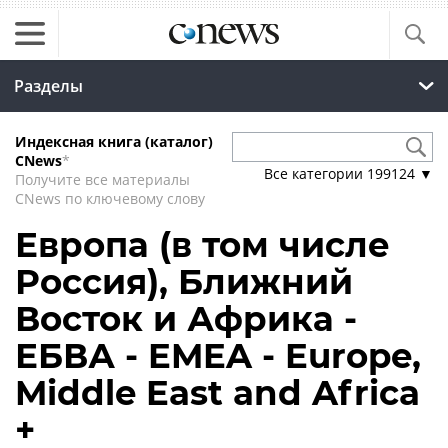
Разделы
Индексная книга (каталог)
CNews
*
Все категории
199124
▼
Получите все материалы
CNews по ключевому слову
Европа (в том числе
Россия), Ближний
Восток и Африка -
ЕБВА - EMEA - Europe,
Middle East and Africa
+