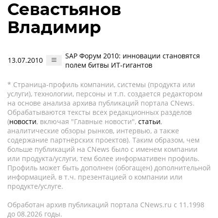
Севастьянов
Владимир
SAP Форум 2010: инновации становятся
13.07.2010
полем битвы ИТ-гигантов
* Страница-профиль компании, системы (продукта или
услуги), технологии, персоны и т.п. создается редактором
на основе анализа архива публикаций портала CNews.
Обрабатываются тексты всех редакционных разделов
(
новости
, включая "Главные новости",
статьи
,
аналитические обзоры рынков, интервью, а также
содержание партнёрских проектов). Таким образом, чем
больше публикаций на CNews было с именем компании
или продукта/услуги, тем более информативен профиль.
Профиль может быть дополнен (обогащен) дополнительной
информацией, в т.ч. презентацией о компании или
продукте/услуге.
Обработан архив публикаций портала CNews.ru c 11.1998
до 08.2026 годы.