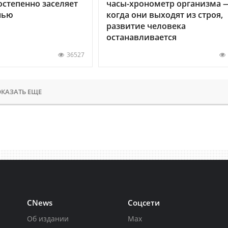
остепенно заселяет
часы-хронометр организма 
нью
когда они выходят из строя,
развитие человека
останавливается
36527
КАЗАТЬ ЕЩЕ
CNews
Соцсети
Об издании
Max