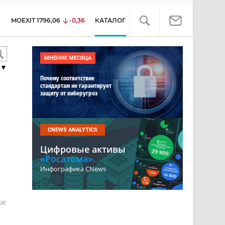
MOEXIT
1796,06
-0,36
КАТАЛОГ
МНЕНИЕ МЕСЯЦА
▼
Почему соответствие
стандартам не гарантирует
защиту от киберугроз
CNEWS ANALYTICS
Цифровые активы
«Росатома».
Инфографика CNews
е
ше