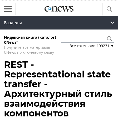
Разделы
Индексная книга (каталог)
CNews
*
Все категории
199231
▼
Получите все материалы
CNews по ключевому слову
REST -
Representational state
transfer -
Архитектурный стиль
взаимодействия
компонентов