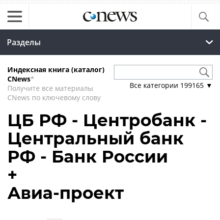
Разделы
Индексная книга (каталог)
CNews
*
Все категории
199165
▼
Получите все материалы
CNews по ключевому слову
ЦБ РФ - Центробанк -
Центральный банк
РФ - Банк России
+
Авиа-проект