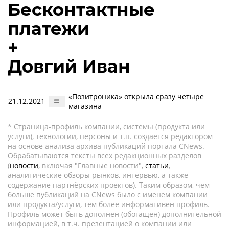
Бесконтактные
платежи
+
Довгий Иван
«Позитроника» открыла сразу четыре
21.12.2021
магазина
* Страница-профиль компании, системы (продукта или
услуги), технологии, персоны и т.п. создается редактором
на основе анализа архива публикаций портала CNews.
Обрабатываются тексты всех редакционных разделов
(
новости
, включая "Главные новости",
статьи
,
аналитические обзоры рынков, интервью, а также
содержание партнёрских проектов). Таким образом, чем
больше публикаций на CNews было с именем компании
или продукта/услуги, тем более информативен профиль.
Профиль может быть дополнен (обогащен) дополнительной
информацией, в т.ч. презентацией о компании или