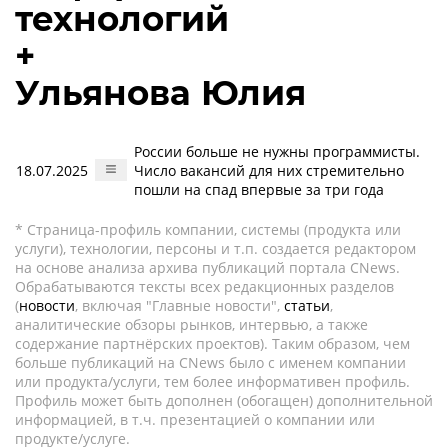
технологий
+
Ульянова Юлия
России больше не нужны программисты.
18.07.2025
Число вакансий для них стремительно
пошли на спад впервые за три года
* Страница-профиль компании, системы (продукта или
услуги), технологии, персоны и т.п. создается редактором
на основе анализа архива публикаций портала CNews.
Обрабатываются тексты всех редакционных разделов
(
новости
, включая "Главные новости",
статьи
,
аналитические обзоры рынков, интервью, а также
содержание партнёрских проектов). Таким образом, чем
больше публикаций на CNews было с именем компании
или продукта/услуги, тем более информативен профиль.
Профиль может быть дополнен (обогащен) дополнительной
информацией, в т.ч. презентацией о компании или
продукте/услуге.