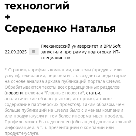
технологий
+
Середенко Наталья
Плехановский университет и BPMSoft
22.09.2025
запустили программу подготовки ИТ-
специалистов
* Страница-профиль компании, системы (продукта или
услуги), технологии, персоны и т.п. создается редактором
на основе анализа архива публикаций портала CNews.
Обрабатываются тексты всех редакционных разделов
(
новости
, включая "Главные новости",
статьи
,
аналитические обзоры рынков, интервью, а также
содержание партнёрских проектов). Таким образом, чем
больше публикаций на CNews было с именем компании
или продукта/услуги, тем более информативен профиль.
Профиль может быть дополнен (обогащен) дополнительной
информацией, в т.ч. презентацией о компании или
продукте/услуге.