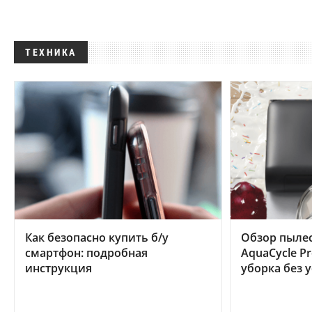
ТЕХНИКА
Как безопасно купить б/у
Обзор пылес
смартфон: подробная
AquaCycle Pr
инструкция
уборка без 