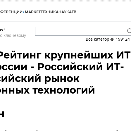
НФЕРЕНЦИИ
МАРКЕТ
ТЕХНИКА
НАУКА
ТВ
ws
*
по ключевому
Все категории
199124
 Рейтинг крупнейших ИТ
ссии - Российский ИТ-
сийский рынок
нных технологий
н