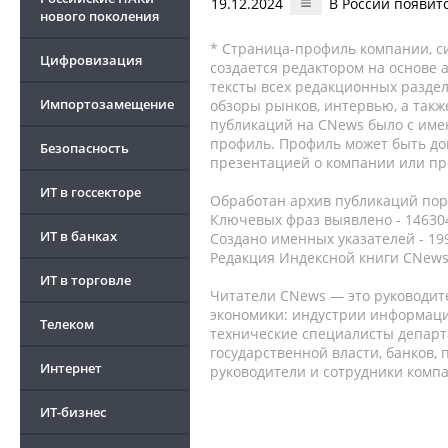
19.12.2024
В России появит
нового поколения
* Страница-профиль компании, сис
Цифровизация
создается редактором на основе
тексты всех редакционных раздел
Импортозамещение
обзоры рынков, интервью, а такж
публикаций на CNews было с име
профиль. Профиль может быть до
Безопасность
презентацией о компании или про
ИТ в госсекторе
Обработан архив публикаций порт
Ключевых фраз выявлено - 146304
ИТ в банках
Создано именных указателей - 19
Редакция Индексной книги CNews
ИТ в торговле
Читатели CNews — это руководит
экономики: индустрии информаци
Телеком
технические специалисты депар
государственной власти, банков,
Интернет
руководители и сотрудники комп
ИТ-бизнес