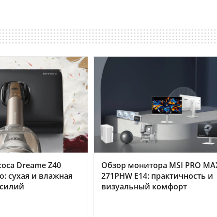
оса Dreame Z40
Обзор монитора MSI PRO MA
o: сухая и влажная
271PHW E14: практичность и
усилий
визуальный комфорт