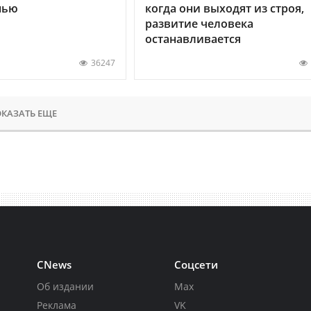
нью
когда они выходят из строя,
развитие человека
останавливается
36247
КАЗАТЬ ЕЩЕ
CNews
Соцсети
Об издании
Max
Реклама
VK