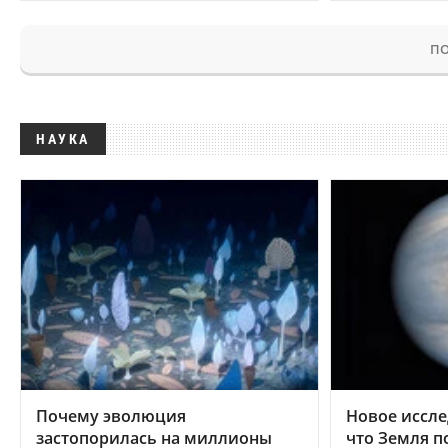
ПО
НАУКА
Почему эволюция
Новое иссле
застопорилась на миллионы
что Земля п