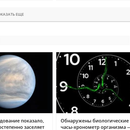
КАЗАТЬ ЕЩЕ
дование показало,
Обнаружены биологические
остепенно заселяет
часы-хронометр организма 