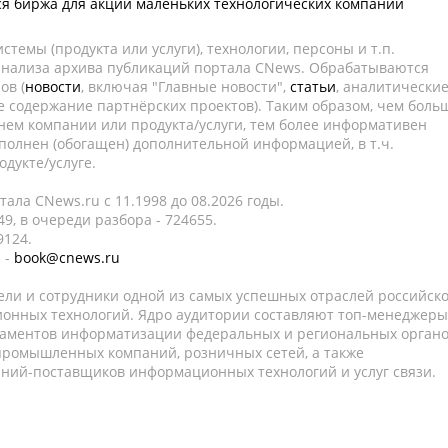
ся биржа для акций маленьких технологических компаний
темы (продукта или услуги), технологии, персоны и т.п.
 анализа архива публикаций портала CNews. Обрабатываются
ов (
новости
, включая "Главные новости",
статьи
, аналитически
е содержание партнёрских проектов). Таким образом, чем боль
нем компании или продукта/услуги, тем более информативен
полнен (обогащен) дополнительной информацией, в т.ч.
дукте/услуге.
ала CNews.ru c 11.1998 до 08.2026 годы.
9, в очереди разбора - 724655.
9124.
 -
book@cnews.ru
ели и сотрудники одной из самых успешных отраслей российск
онных технологий. Ядро аудитории составляют топ-менеджеры
таментов информатизации федеральных и региональных орган
 промышленных компаний, розничных сетей, а также
аний-поставщиков информационных технологий и услуг связи.