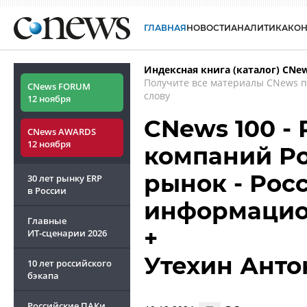
ГЛАВНАЯ
НОВОСТИ
АНАЛИТИКА
КО
Индексная книга (каталог) CNe
Получите все материалы CNews 
CNews FORUM
слову
12 ноября
CNews 100 -
CNews AWARDS
12 ноября
компаний Ро
рынок - Рос
30 лет рынку ERP
в России
информацио
Главные
+
ИТ-сценарии
2026
Утехин Анто
10 лет российского
бэкапа
Российские ПАКи