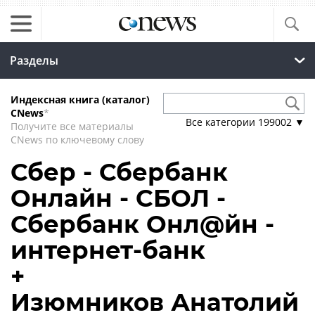
Разделы
Индексная книга (каталог)
CNews
*
Все категории
199002
▼
Получите все материалы
CNews по ключевому слову
Сбер - Сбербанк
Онлайн - СБОЛ -
Сбербанк Онл@йн -
интернет-банк
+
Изюмников Анатолий