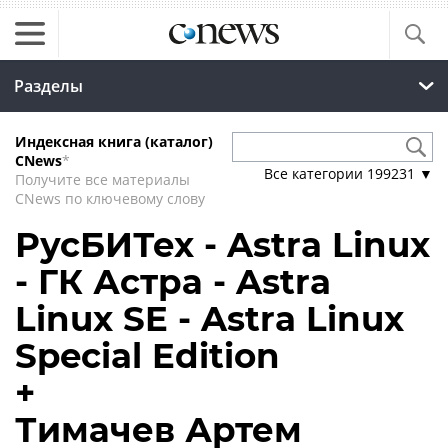
Разделы
Индексная книга (каталог)
CNews
*
Все категории
199231
▼
Получите все материалы
CNews по ключевому слову
РусБИТех - Astra Linux
- ГК Астра - Astra
Linux SE - Astra Linux
Special Edition
+
Тимачев Артем