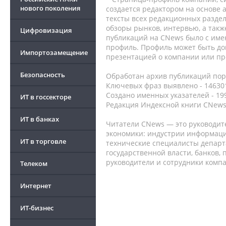
нового поколения
создается редактором на основе
тексты всех редакционных раздел
обзоры рынков, интервью, а такж
Цифровизация
публикаций на CNews было с име
профиль. Профиль может быть до
Импортозамещение
презентацией о компании или про
Безопасность
Обработан архив публикаций порт
Ключевых фраз выявлено - 146301
Создано именных указателей - 19
ИТ в госсекторе
Редакция Индексной книги CNews
ИТ в банках
Читатели CNews — это руководит
экономики: индустрии информаци
ИТ в торговле
технические специалисты депар
государственной власти, банков,
руководители и сотрудники комп
Телеком
Интернет
ИТ-бизнес