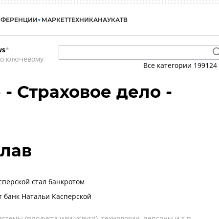
НФЕРЕНЦИИ
МАРКЕТ
ТЕХНИКА
НАУКА
ТВ
ws
*
по ключевому
Все категории
199124
- Страховое дело -
слав
сперской стал банкротом
т банк Натальи Касперской
темы (продукта или услуги), технологии, персоны и т.п.