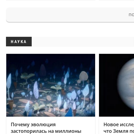
ПО
НАУКА
Почему эволюция
Новое иссле
застопорилась на миллионы
что Земля п