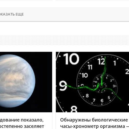
КАЗАТЬ ЕЩЕ
дование показало,
Обнаружены биологические
остепенно заселяет
часы-хронометр организма 