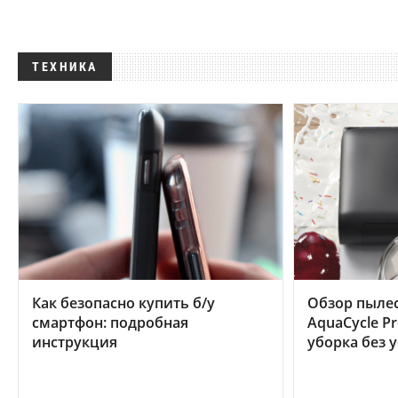
ТЕХНИКА
Как безопасно купить б/у
Обзор пылес
смартфон: подробная
AquaCycle Pr
инструкция
уборка без 