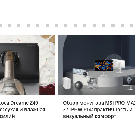
оса Dreame Z40
Обзор монитора MSI PRO MA
o: сухая и влажная
271PHW E14: практичность и
усилий
визуальный комфорт