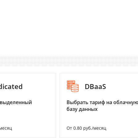
dicated
DBaaS
 выделенный
Выбрать тариф на облачну
базу данных
/месяц
От 0.80 руб./месяц