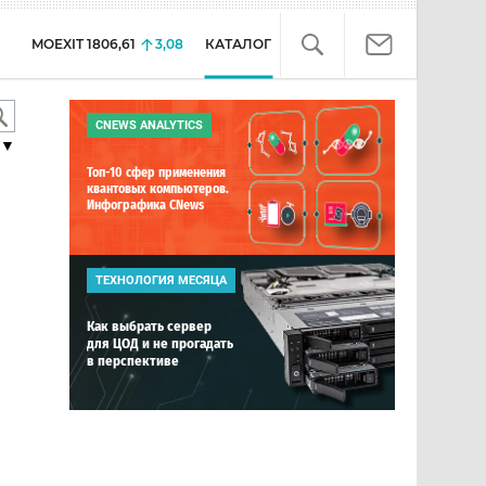
MOEXIT
1806,61
3,08
КАТАЛОГ
CNEWS ANALYTICS
▼
Топ-10 сфер применения
квантовых компьютеров.
Инфографика CNews
ТЕХНОЛОГИЯ МЕСЯЦА
Как выбрать сервер
для ЦОД и не прогадать
в перспективе