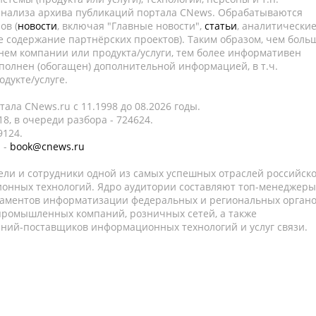
 анализа архива публикаций портала CNews. Обрабатываются
ов (
новости
, включая "Главные новости",
статьи
, аналитически
е содержание партнёрских проектов). Таким образом, чем боль
нем компании или продукта/услуги, тем более информативен
полнен (обогащен) дополнительной информацией, в т.ч.
дукте/услуге.
ала CNews.ru c 11.1998 до 08.2026 годы.
8, в очереди разбора - 724624.
9124.
 -
book@cnews.ru
ели и сотрудники одной из самых успешных отраслей российск
онных технологий. Ядро аудитории составляют топ-менеджеры
таментов информатизации федеральных и региональных орган
 промышленных компаний, розничных сетей, а также
аний-поставщиков информационных технологий и услуг связи.