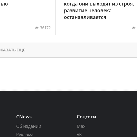
нью
когда они выходят из строя,
развитие человека
останавливается
36172
КАЗАТЬ ЕЩЕ
CNews
Соцсети
Об издании
Max
Реклама
VK