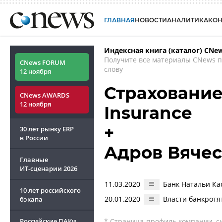
ГЛАВНАЯ
НОВОСТИ
АНАЛИТИКА
КО
Индексная книга (каталог) CNe
Получите все материалы CNews 
CNews FORUM
слову
12 ноября
Страхование 
CNews AWARDS
12 ноября
Insurance
+
30 лет рынку ERP
в России
Адров Вяче
Главные
ИТ-сценарии
2026
11.03.2020
Банк Натальи Ка
10 лет российского
20.01.2020
Власти банкротя
бэкапа
Российские ПАКи
* Страница-профиль компании, сис