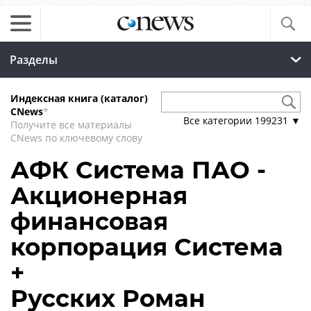
Разделы
Индексная книга (каталог)
CNews
*
Все категории
199231
▼
Получите все материалы
CNews по ключевому слову
АФК Система ПАО -
Акционерная
финансовая
корпорация Система
+
Русских Роман