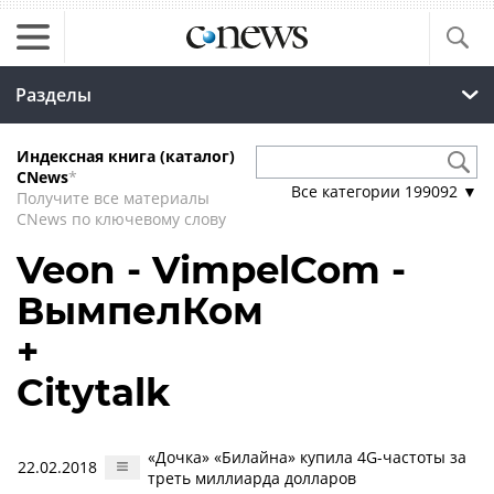
Разделы
Индексная книга (каталог)
CNews
*
Все категории
199092
▼
Получите все материалы
CNews по ключевому слову
Veon - VimpelCom -
ВымпелКом
+
Citytalk
«Дочка» «Билайна» купила 4G-частоты за
22.02.2018
треть миллиарда долларов