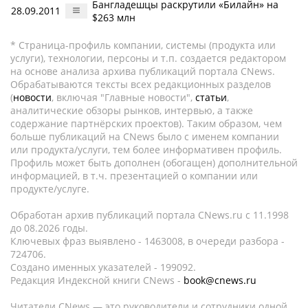
Бангладешцы раскрутили «Билайн» на
28.09.2011
$263 млн
* Страница-профиль компании, системы (продукта или
услуги), технологии, персоны и т.п. создается редактором
на основе анализа архива публикаций портала CNews.
Обрабатываются тексты всех редакционных разделов
(
новости
, включая "Главные новости",
статьи
,
аналитические обзоры рынков, интервью, а также
содержание партнёрских проектов). Таким образом, чем
больше публикаций на CNews было с именем компании
или продукта/услуги, тем более информативен профиль.
Профиль может быть дополнен (обогащен) дополнительной
информацией, в т.ч. презентацией о компании или
продукте/услуге.
Обработан архив публикаций портала CNews.ru c 11.1998
до 08.2026 годы.
Ключевых фраз выявлено - 1463008, в очереди разбора -
724706.
Создано именных указателей - 199092.
Редакция Индексной книги CNews -
book@cnews.ru
Читатели CNews — это руководители и сотрудники одной