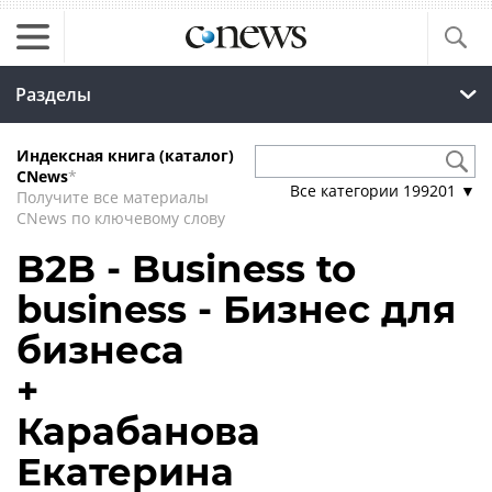
Разделы
Индексная книга (каталог)
CNews
*
Все категории
199201
▼
Получите все материалы
CNews по ключевому слову
B2B - Business to
business - Бизнес для
бизнеса
+
Карабанова
Екатерина