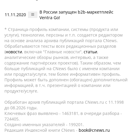
В России запущен b2b-маркетплейс
11.11.2020
Ventra Go!
* Страница-профиль компании, системы (продукта или
услуги), технологии, персоны и т.п. создается редактором
на основе анализа архива публикаций портала CNews.
Обрабатываются тексты всех редакционных разделов
(
новости
, включая "Главные новости",
статьи
,
аналитические обзоры рынков, интервью, а также
содержание партнёрских проектов). Таким образом, чем
больше публикаций на CNews было с именем компании
или продукта/услуги, тем более информативен профиль.
Профиль может быть дополнен (обогащен) дополнительной
информацией, в т.ч. презентацией о компании или
продукте/услуге.
Обработан архив публикаций портала CNews.ru c 11.1998
до 08.2026 годы.
Ключевых фраз выявлено - 1463181, в очереди разбора -
724405.
Создано именных указателей - 199201.
Редакция Индексной книги CNews -
book@cnews.ru